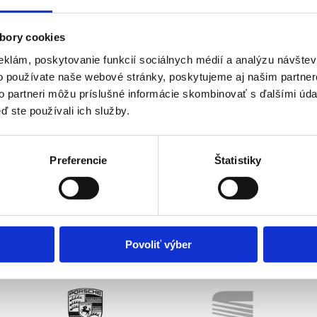
bory cookies
eklám, poskytovanie funkcií sociálnych médií a analýzu návšte
Oprava / úprava dielov
o používate naše webové stránky, poskytujeme aj našim partner
to partneri môžu príslušné informácie skombinovať s ďalšími údaj
ď ste používali ich služby.
V rámci našich služieb ponúkame
opravy a úpravy dielov.
Preferencie
Štatistiky
Povoliť výber