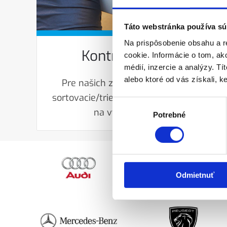
Táto webstránka používa sú
Na prispôsobenie obsahu a r
Kontrola kvality
cookie. Informácie o tom, ak
médií, inzercie a analýzy. Tí
alebo ktoré od vás získali, ke
Pre našich zákazníkov ponúkame
sortovacie/triediace a kontrolné práce
Výber
na vysokej úrovni.
Potrebné
súhlasu
Odmietnuť