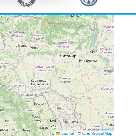
Leaflet
|
©
OpenStreetMap