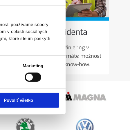
vnosti používame súbory
Činnosti rezidenta
om v oblasti sociálnych
mi, ktoré ste im poskytli
Ako odborník na inžiniering v
automobilovom odvetví máte možnosť
profitovať z nášho know-how.
Marketing
Povoliť všetko