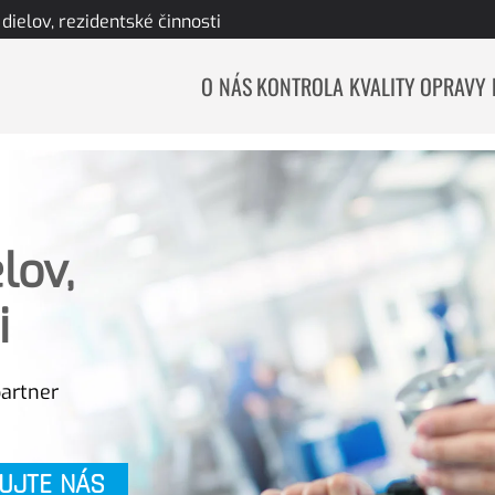
dielov, rezidentské činnosti
O NÁS
KONTROLA KVALITY
OPRAVY 
lov,
i
partner
UJTE NÁS