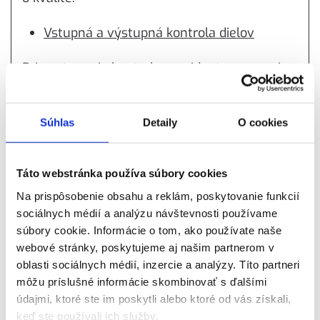
Vstupná a výstupná kontrola dielov
Pri vstupnej kontrole rezident preveruje
diely pred ich zaradením do výrobného
procesu, aby eliminoval potenciálne
Súhlas
Detaily
O cookies
chybové kusy. Výstupná kontrola dielov sa
vykonáva pred odoslaním hotových
produktov, čo zabezpečuje ich vysokú kvalitu
Táto webstránka používa súbory cookies
pri dodaní odberateľovi.
Na prispôsobenie obsahu a reklám, poskytovanie funkcií
sociálnych médií a analýzu návštevnosti používame
Riešenie reklamácií a podpora
súbory cookie. Informácie o tom, ako používate naše
dodávateľa
webové stránky, poskytujeme aj našim partnerom v
oblasti sociálnych médií, inzercie a analýzy. Títo partneri
Rezident zaisťuje rýchlu reakciu na
môžu príslušné informácie skombinovať s ďalšími
údajmi, ktoré ste im poskytli alebo ktoré od vás získali,
vzniknuté reklamácie. V spolupráci s
keď ste používali ich služby.